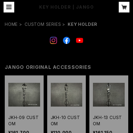
KEY HOLDER | JANGO
HOME
CUSTOM SERIES
KEY HOLDER
JANGO ORIGINAL ACCESSORIES
JKH-09 CUST
JKH-10 CUST
JKH-13 CUST
OM
OM
OM
¥161,700
¥110,000
¥161,150