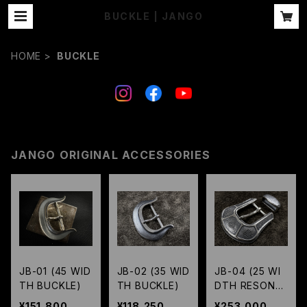
BUCKLE | JANGO
HOME
BUCKLE
JANGO ORIGINAL ACCESSORIES
JB-01 (45 WID
JB-02 (35 WID
JB-04 (25 WI
TH BUCKLE)
TH BUCKLE)
DTH RESONA
TOR BUCKLE
¥151,800
¥118,250
¥253,000