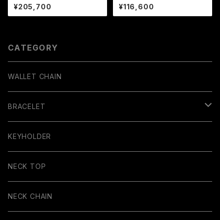
¥205,700
¥116,600
CATEGORY
WALLET CHAIN
BRACELET
BANGLE
KEYHOLDER
NECK TOP
NECK CHAIN