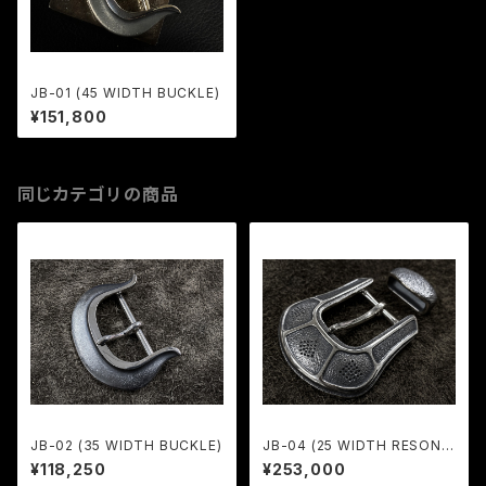
JB-01 (45 WIDTH BUCKLE)
¥151,800
同じカテゴリの商品
JB-02 (35 WIDTH BUCKLE)
JB-04 (25 WIDTH RESONA
TOR BUCKLE SET)
¥118,250
¥253,000