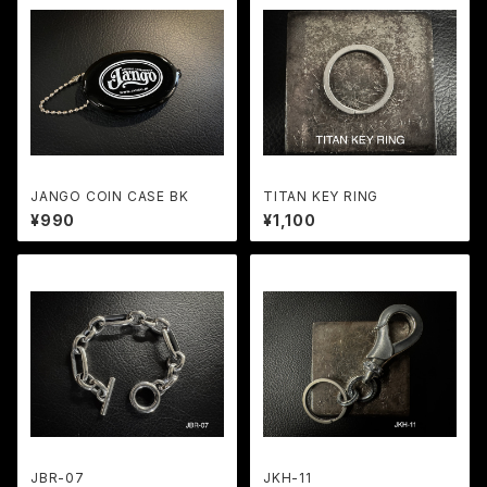
JANGO COIN CASE BK
TITAN KEY RING
¥990
¥1,100
JBR-07
JKH-11