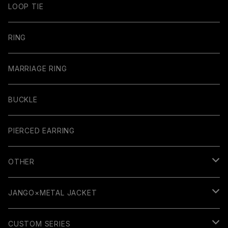
LOOP TIE
RING
MARRIAGE RING
BUCKLE
PIERCED EARRING
OTHER
GUITAR PARTS
JANGO×METAL JACKET
RUBBER COLLECTION
WALLET
CUSTOM SERIES