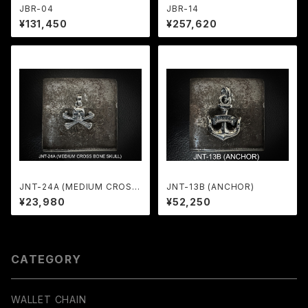
JBR-04
JBR-14
¥131,450
¥257,620
JNT-24A (MEDIUM CROSS
JNT-13B (ANCHOR)
BONE SKULL)
¥23,980
¥52,250
CATEGORY
WALLET CHAIN