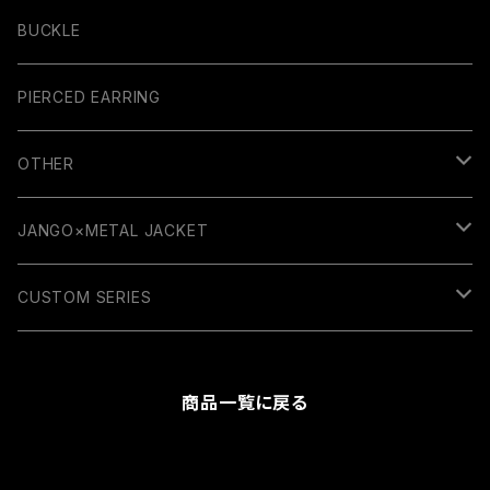
BUCKLE
PIERCED EARRING
OTHER
GUITAR PARTS
JANGO×METAL JACKET
RUBBER COLLECTION
WALLET
CUSTOM SERIES
BELT
KEY HOLDER
商品一覧に戻る
WALLET CHAIN