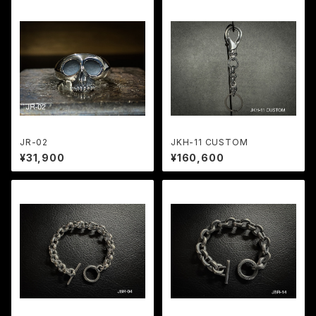
JR-02
JKH-11 CUSTOM
¥31,900
¥160,600