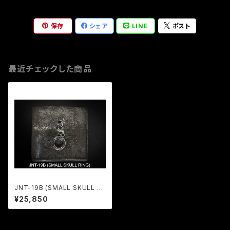
保存
シェア
LINE
ポスト
最近チェックした商品
JNT-19B (SMALL SKULL RI
NG)
¥25,850