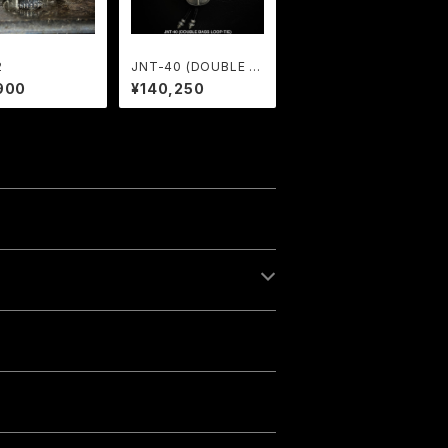
2
JNT-40 (DOUBLE B
ASS LOOP-TIE)
900
¥140,250