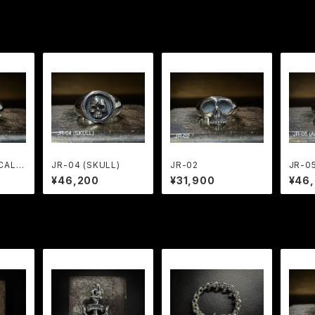
CAL S
JR-04 (SKULL)
JR-02
JR-0
¥46,200
¥31,900
¥46