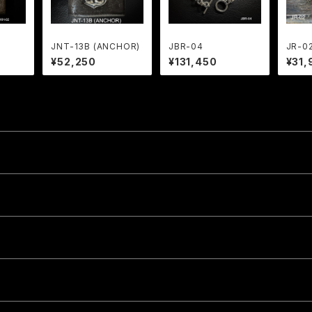
JNT-13B (ANCHOR)
JBR-04
JR-0
¥52,250
¥131,450
¥31,