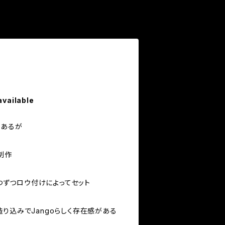
available
があるが
制作
1つずつロウ付けによってセット
り込みでJangoらしく存在感がある