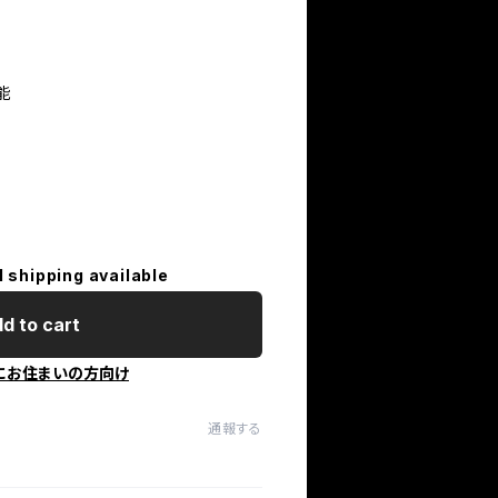
能
l shipping available
d to cart
にお住まいの方向け
通報する