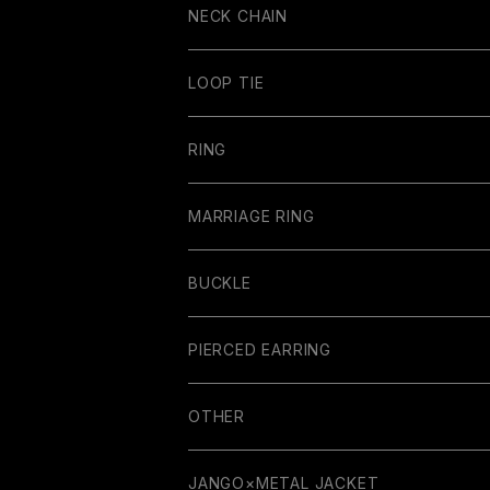
NECK CHAIN
LOOP TIE
RING
MARRIAGE RING
BUCKLE
PIERCED EARRING
OTHER
GUITAR PARTS
JANGO×METAL JACKET