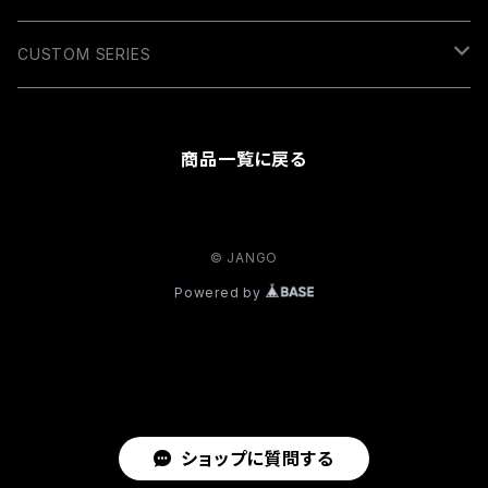
RUBBER COLLECTION
WALLET
CUSTOM SERIES
BELT
KEY HOLDER
商品一覧に戻る
WALLET CHAIN
© JANGO
Powered by
ショップに質問する