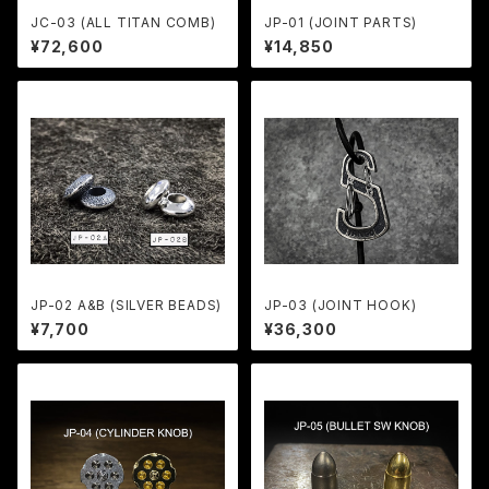
JC-03 (ALL TITAN COMB)
JP-01 (JOINT PARTS)
¥72,600
¥14,850
JP-02 A&B (SILVER BEADS)
JP-03 (JOINT HOOK)
¥7,700
¥36,300