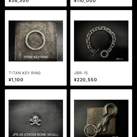
¥36,300
¥110,000
TITAN KEY RING
JBR-15
¥1,100
¥220,550