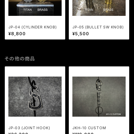
JP-04 (CYLINDER KNOB)
JP-05 (BULLET SW KNOB)
¥8,800
¥5,500
その他の商品
JP-03 (JOINT HOOK)
JKH-10 CUSTOM