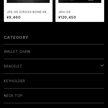
JPE-05 (CROSS BONE SKU
JKH-09
LL)
¥9,460
¥120,450
CATEGORY
WALLET CHAIN
BRACELET
BANGLE
KEYHOLDER
NECK TOP