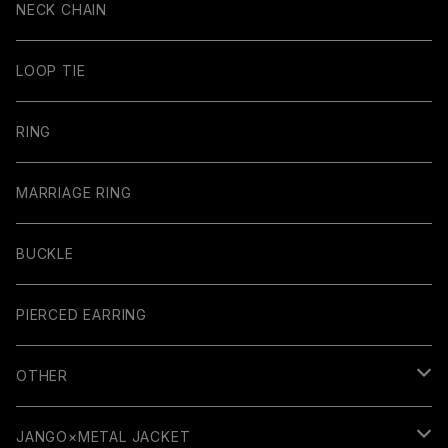
NECK CHAIN
LOOP TIE
RING
MARRIAGE RING
BUCKLE
PIERCED EARRING
OTHER
GUITAR PARTS
JANGO×METAL JACKET