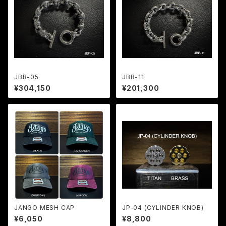
JBR-05
JBR-11
¥304,150
¥201,300
JANGO MESH CAP
JP-04 (CYLINDER KNOB)
¥6,050
¥8,800