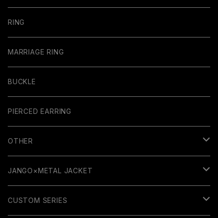
RING
MARRIAGE RING
BUCKLE
PIERCED EARRING
OTHER
GUITAR PARTS
JANGO×METAL JACKET
RUBBER COLLECTION
WALLET
CUSTOM SERIES