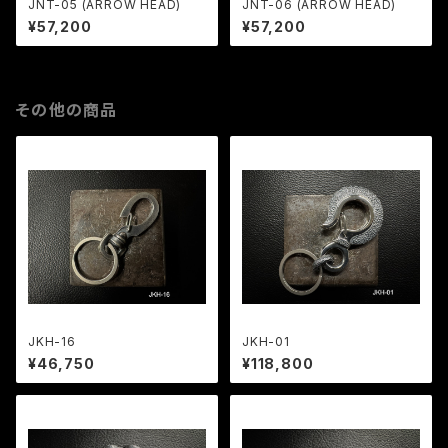
JNT-05 (ARROW HEAD)
JNT-06 (ARROW HEAD)
¥57,200
¥57,200
その他の商品
JKH-16
JKH-01
¥46,750
¥118,800