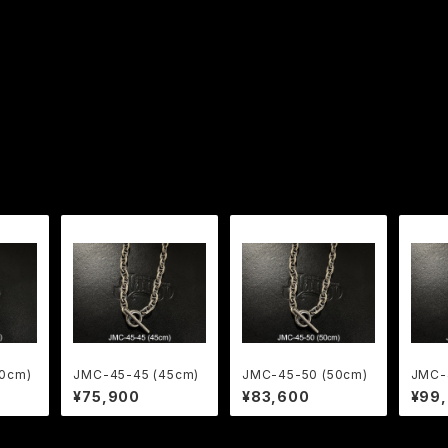
0cm)
JMC-45-45 (45cm)
JMC-45-50 (50cm)
JMC-
¥75,900
¥83,600
¥99