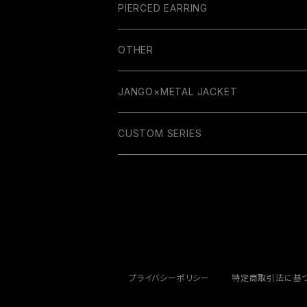
PIERCED EARRING
OTHER
GUITAR PARTS
JANGO×METAL JACKET
RUBBER COLLECTION
WALLET
CUSTOM SERIES
BELT
KEY HOLDER
WALLET CHAIN
プライバシーポリシー
特定商取引法に基