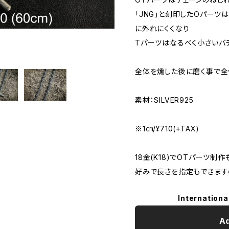
「JNG」と刻印したOパー
に外れにくくなり
Tパーツはなるべく小さいバ
全体を燻した後に磨く事で全
素材：SILVER925
※1㎝/¥710(+TAX)
18金(K18)でOTパーツ制
好みで長さを指定もできます
Internationa
Ad