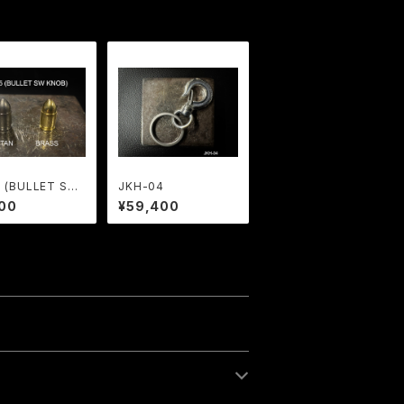
5 (BULLET SW
JKH-04
)
00
¥59,400