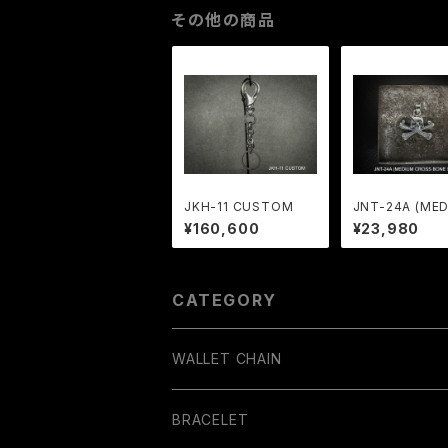
その他の商品
JKH-11 CUSTOM
JNT-24A (ME
CROSS BONE 
¥160,600
¥23,980
L)
CATEGORY
WALLET CHAIN
BRACELET