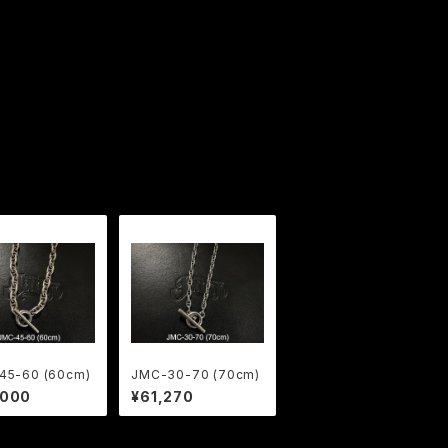
45-60 (60cm)
JMC-30-70 (70cm)
,000
¥61,270