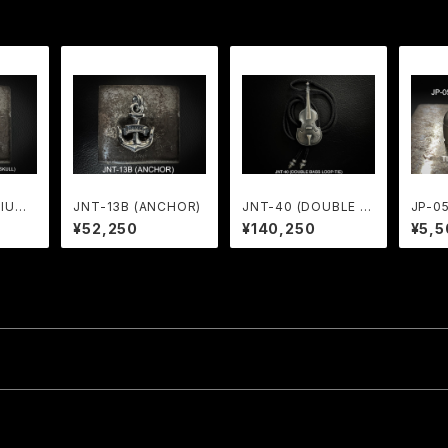
DIUM
JNT-13B (ANCHOR)
JNT-40 (DOUBLE B
JP-0
SKUL
ASS LOOP-TIE)
KNOB
¥52,250
¥140,250
¥5,5