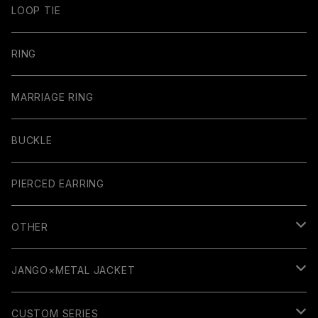
LOOP TIE
RING
MARRIAGE RING
BUCKLE
PIERCED EARRING
OTHER
GUITAR PARTS
JANGO×METAL JACKET
RUBBER COLLECTION
WALLET
CUSTOM SERIES