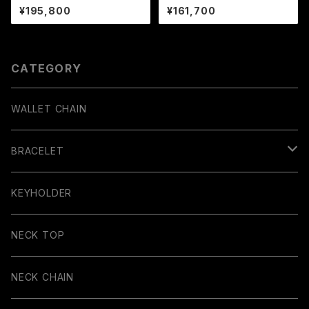
K BRACELET)
¥195,800
¥161,700
CATEGORY
WALLET CHAIN
BRACELET
BANGLE
KEYHOLDER
NECK TOP
NECK CHAIN