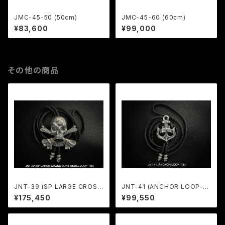
JMC-45-50 (50cm)
JMC-45-60 (60cm)
¥83,600
¥99,000
その他の商品
JNT-39 (SP LARGE CROSS
JNT-41 (ANCHOR LOOP-TI
BONE SKULL LOOP-TIE)
E)
¥175,450
¥99,550