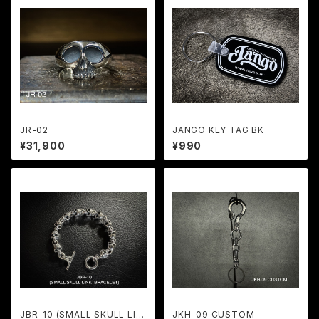
JR-02
JANGO KEY TAG BK
¥31,900
¥990
JBR-10 (SMALL SKULL LIN
JKH-09 CUSTOM