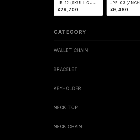
JR-12 (SKULL OUT
JPE-03 (ANC
JAW)
¥29,700
¥9,460
CATEGORY
WALLET CHAIN
BRACELET
BANGLE
KEYHOLDER
NECK TOP
NECK CHAIN