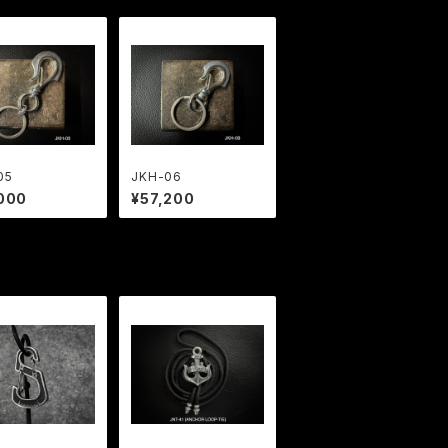
05
JKH-06
000
¥57,200