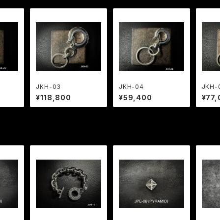
JKH-03
JKH-04
JKH-
¥118,800
¥59,400
¥77,