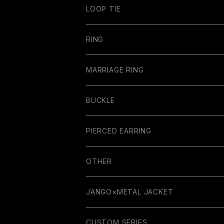
LOOP TIE
RING
MARRIAGE RING
BUCKLE
PIERCED EARRING
OTHER
GUITAR PARTS
JANGO×METAL JACKET
RUBBER COLLECTION
WALLET
CUSTOM SERIES