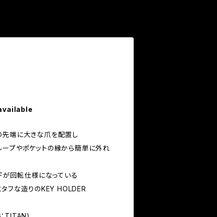
available
の先端に大きな爪を配置し
ループやポケットの縁から簡単に外れ
ク下が回転仕様になっている
タフな造りのKEY HOLDER
G：TITAN)