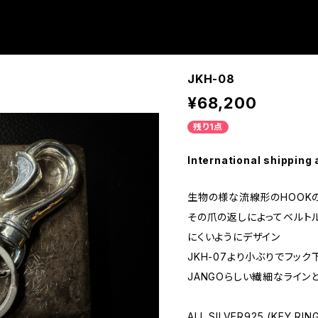
JKH-08
¥68,200
残り1点
International shipping 
生物の様な流線形のHOOK
その爪の返しによってベルト
にくいようにデザイン
JKH-07より小ぶりでフッ
JANGOらしい繊細なラインと
ALL SILVER925 (KEY RIN