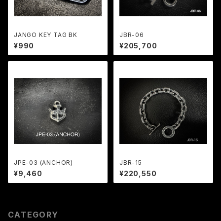
JANGO KEY TAG BK
JBR-06
¥990
¥205,700
JPE-03 (ANCHOR)
JBR-15
¥9,460
¥220,550
CATEGORY