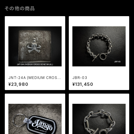
その他の商品
JNT-24A (MEDIUM CROSS
JBR-03
BONE SKULL)
¥23,980
¥131,450