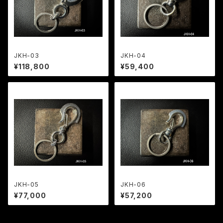
JKH-03
JKH-04
¥118,800
¥59,400
JKH-05
JKH-06
¥77,000
¥57,200