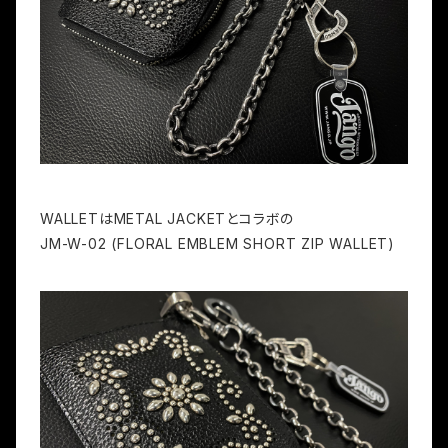
WALLETはMETAL JACKETとコラボの
JM-W-02 (FLORAL EMBLEM SHORT ZIP WALLET)